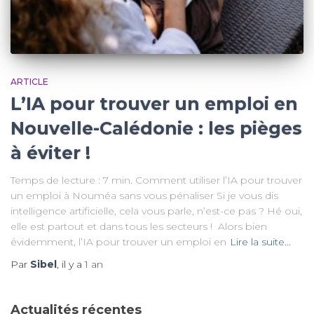
ARTICLE
L’IA pour trouver un emploi en
Nouvelle-Calédonie : les pièges
à éviter !
Temps de lecture : 7 min. Comment utiliser l’IA pour trouver
un emploi à Nouméa sans vous pénaliser Si je vous dis
intelligence artificielle, cela vous parle, n’est-ce pas ? Hé oui,
elle est partout et dans tous les secteurs ! Alors bien
évidemment, l’IA pour trouver un emploi en
Lire la suite…
Par
Sibel
, il y a
1 an
Actualités récentes