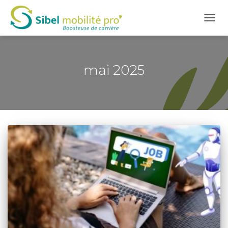
DÉPL
LA
NAVI
mai 2025