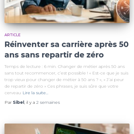
ARTICLE
Réinventer sa carrière après 50
ans sans repartir de zéro
Temps de lecture : 6 min. Changer de métier après 50 ans
sans tout recommencer, c’est possible ! « Est-ce que je suis
trop vieux pour changer de métier à 50 ans ? », « J’ai peur
de repartir de zéro » Ces phrases, je suis sûre que votre
cerveau
Lire la suite…
Par
Sibel
, il y a
2 semaines