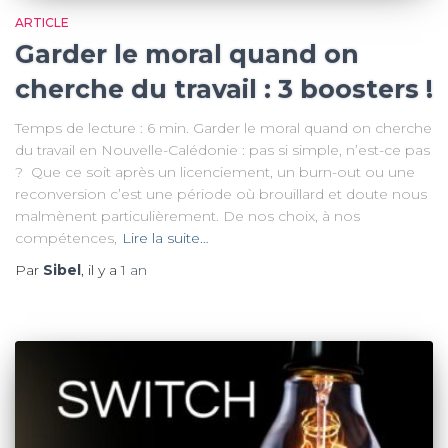
ARTICLE
Garder le moral quand on
cherche du travail : 3 boosters !
Temps de lecture : 6 min. Garder le moral quand on cherche
du travail en Nouvelle-Calédonie : pas si simple, n’est-ce pas
? Que ce soit après un licenciement, un burn-out ou une
reconversion c’est une période où brouillard et doute nous
malmènent particulièrement. De nos choix, à nos
compétences,
Lire la suite…
Par
Sibel
, il y a
1 an