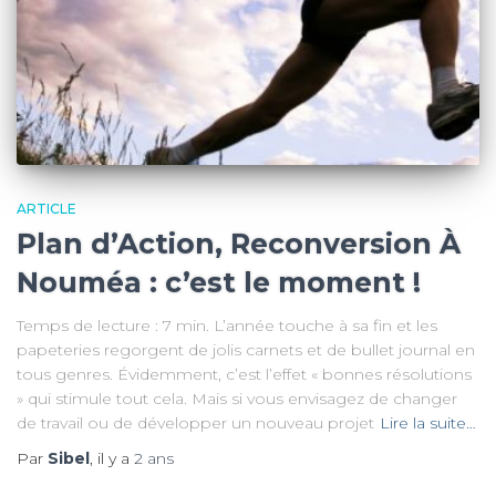
ARTICLE
Plan d’Action, Reconversion À
Nouméa : c’est le moment !
Temps de lecture : 7 min. L’année touche à sa fin et les
papeteries regorgent de jolis carnets et de bullet journal en
tous genres. Évidemment, c’est l’effet « bonnes résolutions
» qui stimule tout cela. Mais si vous envisagez de changer
de travail ou de développer un nouveau projet
Lire la suite…
Par
Sibel
, il y a
2 ans