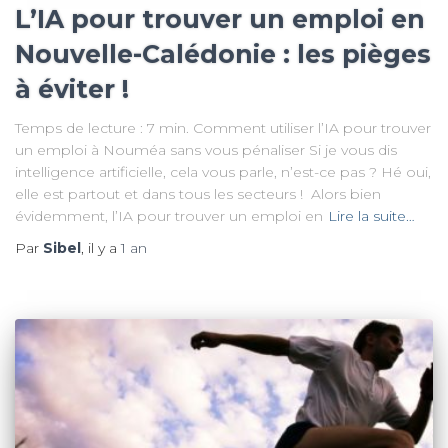
L’IA pour trouver un emploi en
Nouvelle-Calédonie : les pièges
à éviter !
Temps de lecture : 7 min. Comment utiliser l’IA pour trouver
un emploi à Nouméa sans vous pénaliser Si je vous dis
intelligence artificielle, cela vous parle, n’est-ce pas ? Hé oui,
elle est partout et dans tous les secteurs ! Alors bien
évidemment, l’IA pour trouver un emploi en
Lire la suite…
Par
Sibel
, il y a
1 an