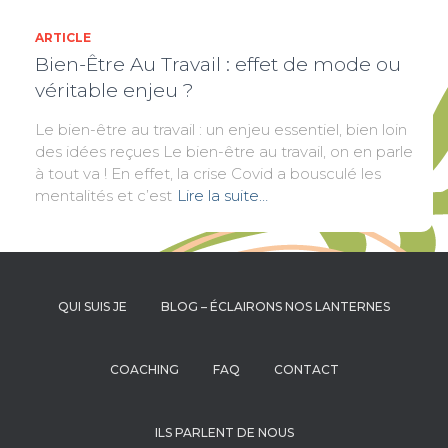
ARTICLE
Bien-Être Au Travail : effet de mode ou
véritable enjeu ?
Le bien-être au travail : un enjeu essentiel, bien loin
des idées reçues Le bien-être au travail, on en parle
à tout va ! En effet, la crise Covid a bousculé les
mentalités et c’est
Lire la suite…
QUI SUIS JE
BLOG – ÉCLAIRONS NOS LANTERNES
COACHING
FAQ
CONTACT
ILS PARLENT DE NOUS