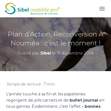
D
É
P
L
I
Plan d’Action, Reconversion À
E
R
Nouméa : c’est le moment !
L
A
Publié par
Sibel
le
15 décembre 2024
N
A
V
I
G
A
T
Temps de lecture : 7 min.
I
O
L’année touche à sa fin et les papeteries
N
regorgent de jolis carnets et de
bullet journal
en
tous genres. Évidemment, c’est l’effet «
bonnes