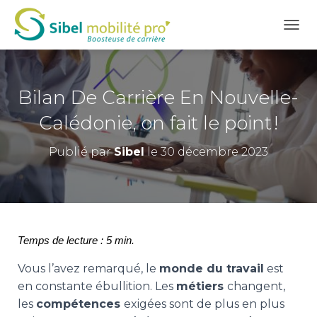
D
É
P
L
I
Bilan De Carrière En Nouvelle-
E
R
Calédonie, on fait le point !
L
A
Publié par
Sibel
le
30 décembre 2023
N
A
V
I
G
A
T
Temps de lecture : 5 min.
I
O
Vous l’avez remarqué, le
monde du travail
est
N
en constante ébullition. Les
métiers
changent,
les
compétences
exigées sont de plus en plus