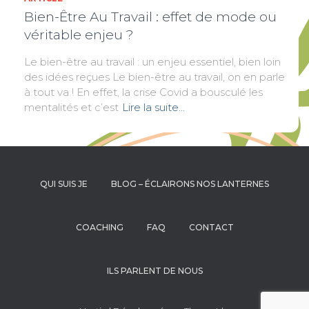
Bien-Être Au Travail : effet de mode ou
véritable enjeu ?
Le bien-être au travail : un enjeu essentiel, bien loin
des idées reçues Le bien-être au travail, on en parle
à tout va ! En effet, la crise Covid a bousculé les
mentalités et c’est
Lire la suite…
QUI SUIS JE
BLOG – ÉCLAIRONS NOS LANTERNES
COACHING
FAQ
CONTACT
ILS PARLENT DE NOUS