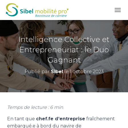
D
É
P
L
I
Intelligence Collective et
E
R
Entrepreneuriat : le Duo
L
Gagnant
A
N
A
Publié par
Sibel
le
1 octobre 2023
V
I
G
A
T
I
O
Temps de lecture : 6 min
.
N
En tant que
chef.fe d’entreprise
fraîchement
embarqué.e à bord du navire de